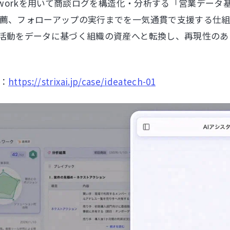
ckworkを用いて商談ログを構造化・分析する「営業デー
薦、フォローアップの実行までを一気通貫で支援する仕
活動をデータに基づく組織の資産へと転換し、再現性のあ
：
https://strixai.jp/case/ideatech-01