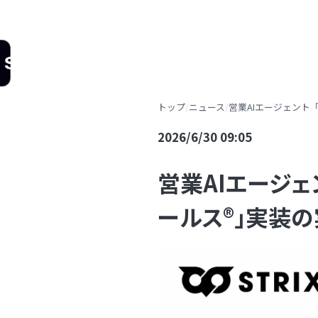
Stockwork
｜営業AIエ
ージェント
arrow_drop_down
機能一覧
導入事例
お知らせ・リ
トップ
/
ニュース
/
営業AIエージェント「
2026/6/30 09:05
営業AIエージェン
ールス®」実装