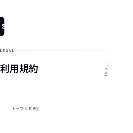
Stockwork
｜営業AIエ
ージェント
arrow_drop_down
機能一覧
導入事例
お知らせ・リ
LEGAL
利用規約
LEGAL
トップ
/
利用規約