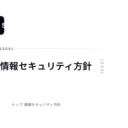
Stockwork
｜営業AIエ
ージェント
arrow_drop_down
機能一覧
導入事例
お知らせ・リ
LEGAL
情報セキュリティ方針
LEGAL
トップ
/
情報セキュリティ方針