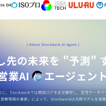
( About Stockwork AI Agent )
し先の未来を
"予測"
営業AIエージェント
めに、Stockworkでは商談ログを全文解析し、定性データ
営業現場の事実」によって、Stockworkは汎用モデルを凌