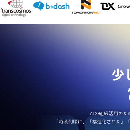
導入企業
少
AIの組織活用のた
「時系列順に」「構造化された」「