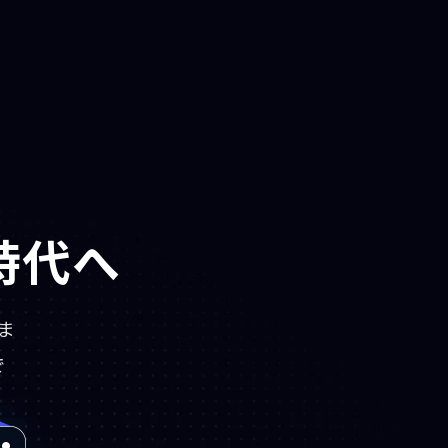
時代へ
ま
で